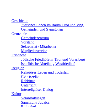
de
en
he
de
en
he
Geschichte
Jüdisches Leben im Raum Tirol und Vbg.
Gemeinden und Synagogen
Gemeinde
Gemeindezentrum
Vorstand
Sekretariat / Mitarbeiter
Mitgliederservice
Friedhöfe
Jüdische Friedhöfe in Tirol und Vorarlberg
Israelitische Abteilung Westfriedhof
Religion
Religiöses Leben und Todesfall
Gebetszeiten
Rabbinat
Unterricht
Interreligiöser Dialog
Kultur
Veranstaltungen
Sammlung Judaica
Bibliothek