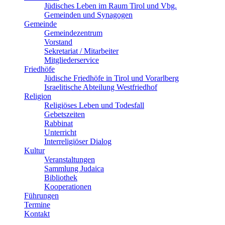
Jüdisches Leben im Raum Tirol und Vbg.
Gemeinden und Synagogen
Gemeinde
Gemeindezentrum
Vorstand
Sekretariat / Mitarbeiter
Mitgliederservice
Friedhöfe
Jüdische Friedhöfe in Tirol und Vorarlberg
Israelitische Abteilung Westfriedhof
Religion
Religiöses Leben und Todesfall
Gebetszeiten
Rabbinat
Unterricht
Interreligiöser Dialog
Kultur
Veranstaltungen
Sammlung Judaica
Bibliothek
Kooperationen
Führungen
Termine
Kontakt